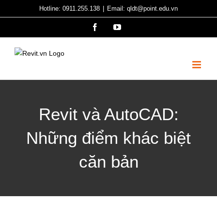
Skip
Hotline: 0911.255.138
|
Email: qldt@point.edu.vn
to
Facebook
YouTube
content
Revit và AutoCAD:
Những điểm khác biệt
căn bản