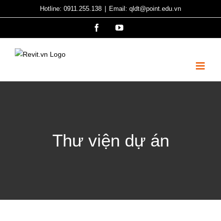
Skip
Hotline: 0911.255.138
|
Email: qldt@point.edu.vn
to
Facebook
YouTube
content
Thư viện dự án