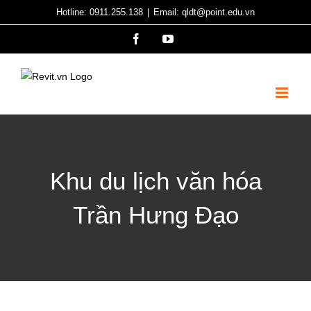
Skip
Hotline: 0911.255.138
|
Email: qldt@point.edu.vn
to
Facebook
YouTube
content
Khu du lịch văn hóa
Trần Hưng Đạo