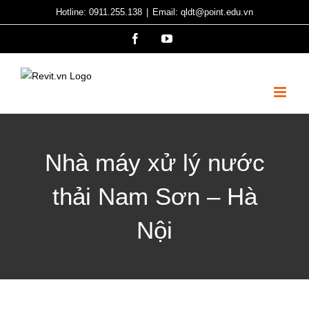
Skip
Hotline: 0911.255.138
|
Email: qldt@point.edu.vn
to
Facebook
YouTube
content
Nhà máy xử lý nước
thải Nam Sơn – Hà
Nội