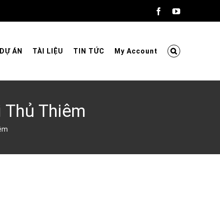
Facebook
YouTube
DỰ ÁN
TÀI LIỆU
TIN TỨC
My Account
i Thủ Thiêm
iêm