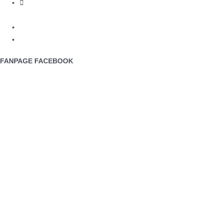
qldt@point.edu.vn
Thứ Hai - Thứ 7: 8:30 AM - 20:30 PM
Tư vấn 24/7
FANPAGE FACEBOOK