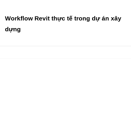
Workflow Revit thực tế trong dự án xây
dựng
So sánh chất lượng ảnh Render Revit và 3ds Max