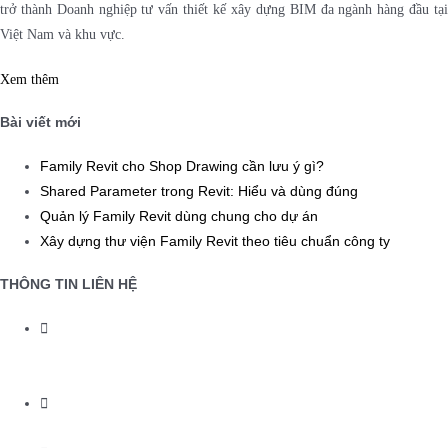
trở thành Doanh nghiệp tư vấn thiết kế xây dựng BIM đa ngành hàng đầu tại
Việt Nam và khu vực.
Xem thêm
Bài viết mới
Family Revit cho Shop Drawing cần lưu ý gì?
Shared Parameter trong Revit: Hiểu và dùng đúng
Quản lý Family Revit dùng chung cho dự án
Xây dựng thư viện Family Revit theo tiêu chuẩn công ty
THÔNG TIN LIÊN HỆ
Tầng 2, tòa nhà CT2, chung cư 183 Hoàng Văn Thái, ngõ 183 Hoàng
Văn Thái, Phường Phương Liệt, TP. Hà Nội
0911.255.138