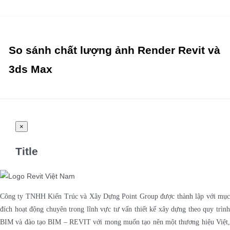
So sánh chất lượng ảnh Render Revit và
3ds Max
Close
×
product
quick
view
Title
Công ty TNHH Kiến Trúc và Xây Dựng Point Group được thành lập với mục
đích hoạt động chuyên trong lĩnh vực tư vấn thiết kế xây dựng theo quy trình
BIM và đào tạo BIM – REVIT với mong muốn tạo nên một thương hiệu Việt,