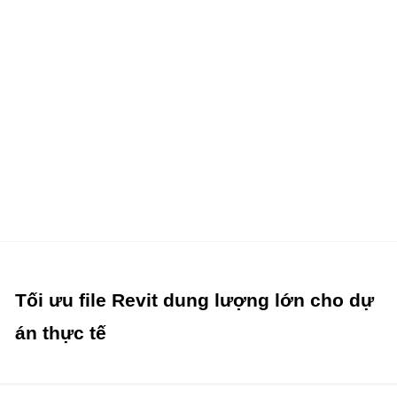
Tối ưu file Revit dung lượng lớn cho dự án thực tế
Tối ưu file Revit dung lượng lớn cho dự
án thực tế