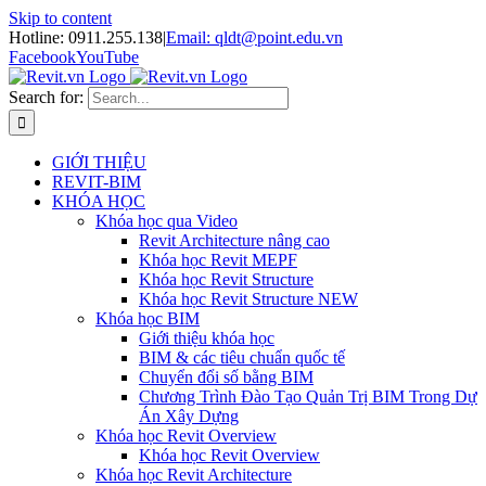
Skip to content
Hotline: 0911.255.138
|
Email: qldt@point.edu.vn
Facebook
YouTube
Search for:
GIỚI THIỆU
REVIT-BIM
KHÓA HỌC
Khóa học qua Video
Revit Architecture nâng cao
Khóa học Revit MEPF
Khóa học Revit Structure
Khóa học Revit Structure NEW
Khóa học BIM
Giới thiệu khóa học
BIM & các tiêu chuẩn quốc tế
Chuyển đổi số bằng BIM
Chương Trình Đào Tạo Quản Trị BIM Trong Dự
Án Xây Dựng
Khóa học Revit Overview
Khóa học Revit Overview
Khóa học Revit Architecture