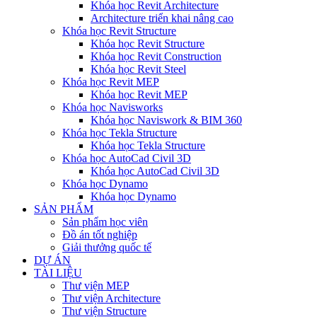
Khóa học Revit Architecture
Architecture triển khai nâng cao
Khóa học Revit Structure
Khóa học Revit Structure
Khóa học Revit Construction
Khóa học Revit Steel
Khóa học Revit MEP
Khóa học Revit MEP
Khóa học Navisworks
Khóa học Naviswork & BIM 360
Khóa học Tekla Structure
Khóa học Tekla Structure
Khóa học AutoCad Civil 3D
Khóa học AutoCad Civil 3D
Khóa học Dynamo
Khóa học Dynamo
SẢN PHẨM
Sản phẩm học viên
Đồ án tốt nghiệp
Giải thưởng quốc tế
DỰ ÁN
TÀI LIỆU
Thư viện MEP
Thư viện Architecture
Thư viện Structure