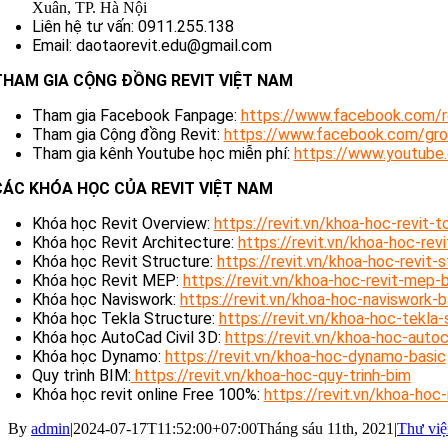
Xuân, TP. Hà Nội
Liên hệ tư vấn: 0911.255.138
Email: daotaorevit.edu@gmail.com
THAM GIA CỘNG ĐỒNG REVIT VIỆT NAM
Tham gia Facebook Fanpage:
https://www.facebook.com/re
Tham gia Cộng đồng Revit:
https://www.facebook.com/gro
Tham gia kênh Youtube học miễn phí:
https://www.youtube
CÁC KHÓA HỌC CỦA REVIT VIỆT NAM
Khóa học Revit Overview:
https://revit.vn/khoa-hoc-revit-t
Khóa học Revit Architecture:
https://revit.vn/khoa-hoc-rev
Khóa học Revit Structure:
https://revit.vn/khoa-hoc-revit-
Khóa học Revit MEP:
https://revit.vn/khoa-hoc-revit-mep-
Khóa học Naviswork:
https://revit.vn/khoa-hoc-naviswork-b
Khóa học Tekla Structure:
https://revit.vn/khoa-hoc-tekla-
Khóa học AutoCad Civil 3D:
https://revit.vn/khoa-hoc-autoc
Khóa học Dynamo:
https://revit.vn/khoa-hoc-dynamo-basic
Quy trình BIM:
https://revit.vn/khoa-hoc-quy-trinh-bim
Khóa học revit online Free 100%:
https://revit.vn/khoa-hoc-
By
admin
|
2024-07-17T11:52:00+07:00
Tháng sáu 11th, 2021
|
Thư việ