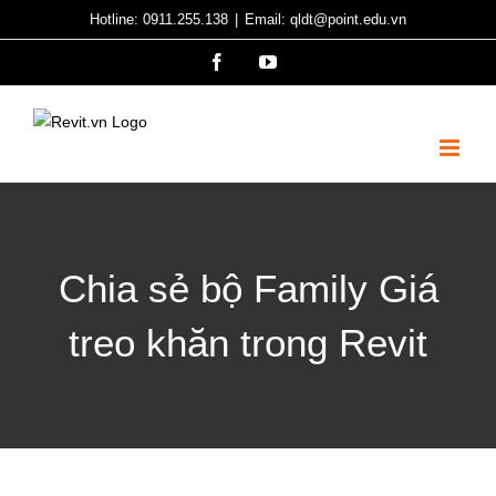
Skip
Hotline: 0911.255.138
|
Email: qldt@point.edu.vn
to
Facebook
YouTube
content
Chia sẻ bộ Family Giá
treo khăn trong Revit