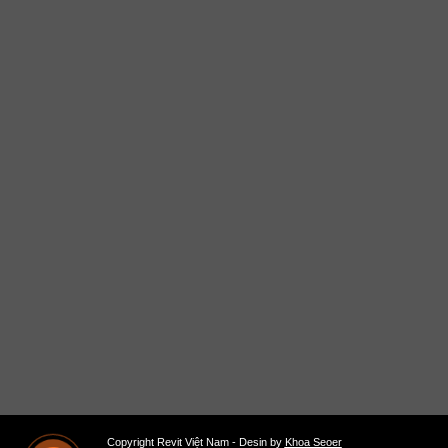
Copyright Revit Việt Nam - Desin by
Khoa Seoer