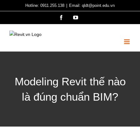
Skip
Hotline: 0911.255.138
|
Email: qldt@point.edu.vn
to
Facebook
YouTube
content
Modeling Revit thế nào
là đúng chuẩn BIM?