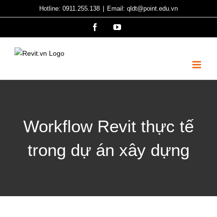
Skip
Hotline: 0911.255.138
|
Email: qldt@point.edu.vn
to
Facebook
YouTube
content
Workflow Revit thực tế
trong dự án xây dựng