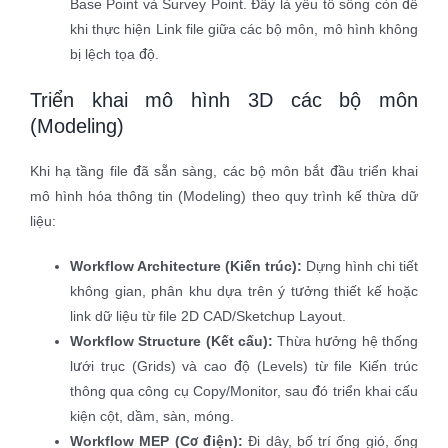
Base Point và Survey Point. Đây là yếu tố sống còn để
khi thực hiện Link file giữa các bộ môn, mô hình không
bị lệch tọa độ.
Triển khai mô hình 3D các bộ môn
(Modeling)
Khi hạ tầng file đã sẵn sàng, các bộ môn bắt đầu triển khai
mô hình hóa thông tin (Modeling) theo quy trình kế thừa dữ
liệu:
Workflow Architecture (Kiến trúc):
Dựng hình chi tiết
không gian, phân khu dựa trên ý tưởng thiết kế hoặc
link dữ liệu từ file 2D CAD/Sketchup Layout.
Workflow Structure (Kết cấu):
Thừa hưởng hệ thống
lưới trục (Grids) và cao độ (Levels) từ file Kiến trúc
thông qua công cụ Copy/Monitor, sau đó triển khai cấu
kiện cột, dầm, sàn, móng.
Workflow MEP (Cơ điện):
Đi dây, bố trí ống gió, ống