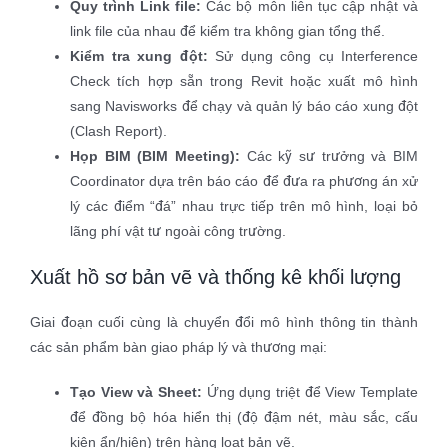
Quy trình Link file:
Các bộ môn liên tục cập nhật và
link file của nhau để kiểm tra không gian tổng thể.
Kiểm tra xung đột:
Sử dụng công cụ Interference
Check tích hợp sẵn trong Revit hoặc xuất mô hình
sang Navisworks để chạy và quản lý báo cáo xung đột
(Clash Report).
Họp BIM (BIM Meeting):
Các kỹ sư trưởng và BIM
Coordinator dựa trên báo cáo để đưa ra phương án xử
lý các điểm “đá” nhau trực tiếp trên mô hình, loại bỏ
lãng phí vật tư ngoài công trường.
Xuất hồ sơ bản vẽ và thống kê khối lượng
Giai đoạn cuối cùng là chuyển đổi mô hình thông tin thành
các sản phẩm bàn giao pháp lý và thương mại:
Tạo View và Sheet:
Ứng dụng triệt để View Template
để đồng bộ hóa hiển thị (độ đậm nét, màu sắc, cấu
kiện ẩn/hiện) trên hàng loạt bản vẽ.