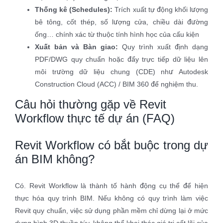
Thống kê (Schedules):
Trích xuất tự động khối lượng
bê tông, cốt thép, số lượng cửa, chiều dài đường
ống… chính xác từ thuộc tính hình học của cấu kiện
Xuất bản và Bàn giao:
Quy trình xuất định dạng
PDF/DWG quy chuẩn hoặc đẩy trực tiếp dữ liệu lên
môi trường dữ liệu chung (CDE) như Autodesk
Construction Cloud (ACC) / BIM 360 để nghiệm thu.
Câu hỏi thường gặp về Revit
Workflow thực tế dự án (FAQ)
Revit Workflow có bắt buộc trong dự
án BIM không?
Có. Revit Workflow là thành tố hành động cụ thể để hiện
thực hóa quy trình BIM. Nếu không có quy trình làm việc
Revit quy chuẩn, việc sử dụng phần mềm chỉ dừng lại ở mức
dựng hình 3D thuần túy, không thể khai thác giá trị cốt lõi của