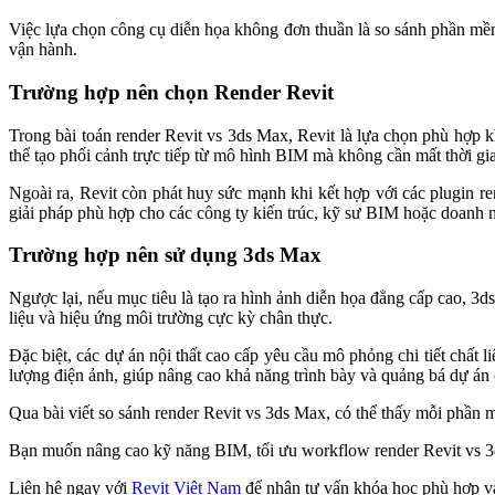
Việc lựa chọn công cụ diễn họa không đơn thuần là so sánh phần mềm
vận hành.
Trường hợp nên chọn Render Revit
Trong bài toán render Revit vs 3ds Max, Revit là lựa chọn phù hợp k
thể tạo phối cảnh trực tiếp từ mô hình BIM mà không cần mất thời gi
Ngoài ra, Revit còn phát huy sức mạnh khi kết hợp với các plugin re
giải pháp phù hợp cho các công ty kiến trúc, kỹ sư BIM hoặc doanh ng
Trường hợp nên sử dụng 3ds Max
Ngược lại, nếu mục tiêu là tạo ra hình ảnh diễn họa đẳng cấp cao, 3d
liệu và hiệu ứng môi trường cực kỳ chân thực.
Đặc biệt, các dự án nội thất cao cấp yêu cầu mô phỏng chi tiết chất
lượng điện ảnh, giúp nâng cao khả năng trình bày và quảng bá dự án
Qua bài viết so sánh render Revit vs 3ds Max, có thể thấy mỗi phần
Bạn muốn nâng cao kỹ năng BIM, tối ưu workflow render Revit vs 3d
Liên hệ ngay với
Revit Việt Nam
để nhận tư vấn khóa học phù hợp v