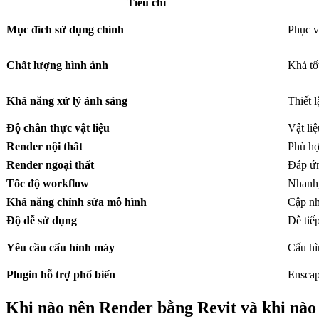
Tiêu chí
Mục đích sử dụng chính
Phục v
Chất lượng hình ảnh
Khá tố
Khả năng xử lý ánh sáng
Thiết 
Độ chân thực vật liệu
Vật liệ
Render nội thất
Phù hợ
Render ngoại thất
Đáp ứn
Tốc độ workflow
Nhanh,
Khả năng chỉnh sửa mô hình
Cập nh
Độ dễ sử dụng
Dễ tiế
Yêu cầu cấu hình máy
Cấu hì
Plugin hỗ trợ phổ biến
Enscap
Khi nào nên Render bằng Revit và khi nà