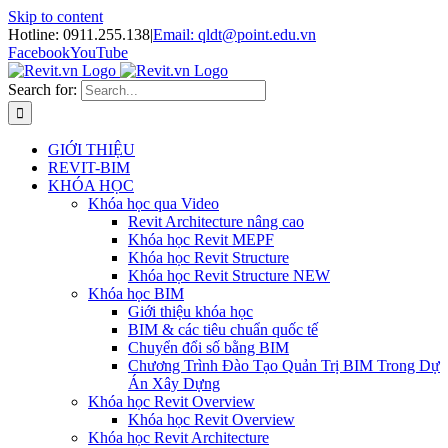
Skip to content
Hotline: 0911.255.138
|
Email: qldt@point.edu.vn
Facebook
YouTube
Search for:
GIỚI THIỆU
REVIT-BIM
KHÓA HỌC
Khóa học qua Video
Revit Architecture nâng cao
Khóa học Revit MEPF
Khóa học Revit Structure
Khóa học Revit Structure NEW
Khóa học BIM
Giới thiệu khóa học
BIM & các tiêu chuẩn quốc tế
Chuyển đổi số bằng BIM
Chương Trình Đào Tạo Quản Trị BIM Trong Dự
Án Xây Dựng
Khóa học Revit Overview
Khóa học Revit Overview
Khóa học Revit Architecture