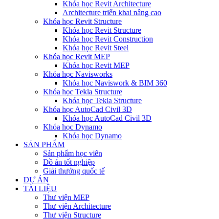
Khóa học Revit Architecture
Architecture triển khai nâng cao
Khóa học Revit Structure
Khóa học Revit Structure
Khóa học Revit Construction
Khóa học Revit Steel
Khóa học Revit MEP
Khóa học Revit MEP
Khóa học Navisworks
Khóa học Naviswork & BIM 360
Khóa học Tekla Structure
Khóa học Tekla Structure
Khóa học AutoCad Civil 3D
Khóa học AutoCad Civil 3D
Khóa học Dynamo
Khóa học Dynamo
SẢN PHẨM
Sản phẩm học viên
Đồ án tốt nghiệp
Giải thưởng quốc tế
DỰ ÁN
TÀI LIỆU
Thư viện MEP
Thư viện Architecture
Thư viện Structure