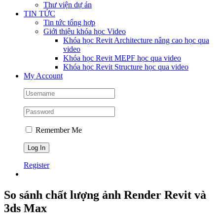
Thư viện dự án
TIN TỨC
Tin tức tổng hợp
Giới thiệu khóa học Video
Khóa học Revit Architecture nâng cao học qua
video
Khóa học Revit MEPF học qua video
Khóa học Revit Structure học qua video
My Account
Remember Me
Register
So sánh chất lượng ảnh Render Revit và
3ds Max