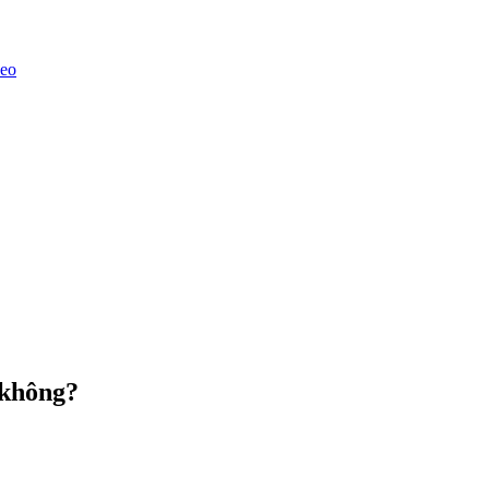
deo
 không?