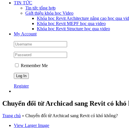
TIN TỨC
Tin tức tổng hợp
Giới thiệu khóa học Video
Khóa học Revit Architecture nâng cao học qua vi
Khóa học Revit MEPF học qua video
Khóa học Revit Structure học qua video
My Account
Remember Me
Register
Chuyển đổi từ Archicad sang Revit có khó
Trang chủ
»
Chuyển đổi từ Archicad sang Revit có khó không?
View Larger Image