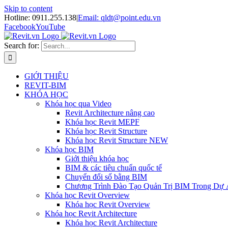
Skip to content
Hotline: 0911.255.138
|
Email: qldt@point.edu.vn
Facebook
YouTube
Search for:
GIỚI THIỆU
REVIT-BIM
KHÓA HỌC
Khóa học qua Video
Revit Architecture nâng cao
Khóa học Revit MEPF
Khóa học Revit Structure
Khóa học Revit Structure NEW
Khóa học BIM
Giới thiệu khóa học
BIM & các tiêu chuẩn quốc tế
Chuyển đổi số bằng BIM
Chương Trình Đào Tạo Quản Trị BIM Trong Dự
Khóa học Revit Overview
Khóa học Revit Overview
Khóa học Revit Architecture
Khóa học Revit Architecture