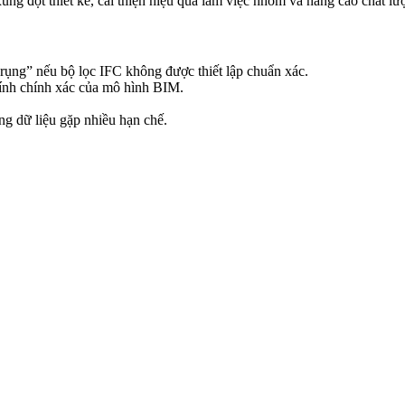
g đột thiết kế, cải thiện hiệu quả làm việc nhóm và nâng cao chất lư
ơi rụng” nếu bộ lọc IFC không được thiết lập chuẩn xác.
tính chính xác của mô hình BIM.
ng dữ liệu gặp nhiều hạn chế.