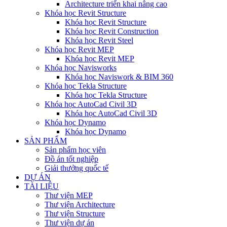
Architecture triển khai nâng cao
Khóa học Revit Structure
Khóa học Revit Structure
Khóa học Revit Construction
Khóa học Revit Steel
Khóa học Revit MEP
Khóa học Revit MEP
Khóa học Navisworks
Khóa học Naviswork & BIM 360
Khóa học Tekla Structure
Khóa học Tekla Structure
Khóa học AutoCad Civil 3D
Khóa học AutoCad Civil 3D
Khóa học Dynamo
Khóa học Dynamo
SẢN PHẨM
Sản phẩm học viên
Đồ án tốt nghiệp
Giải thưởng quốc tế
DỰ ÁN
TÀI LIỆU
Thư viện MEP
Thư viện Architecture
Thư viện Structure
Thư viện dự án