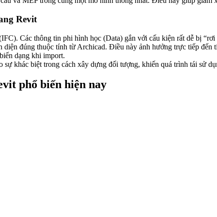
 cấu và MEP trong cùng một mô hình thống nhất. Điều này giúp giảm xun
ang Revit
 (IFC). Các thông tin phi hình học (Data) gắn với cấu kiện rất dễ bị “r
 diện đúng thuộc tính từ Archicad. Điều này ảnh hưởng trực tiếp đến 
 biến dạng khi import.
 sự khác biệt trong cách xây dựng đối tượng, khiến quá trình tái sử dụ
it phổ biến hiện nay